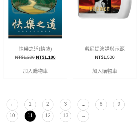
快樂之道(精裝)
戴尼提演講與示範
NT$
1,200
NT$
1,100
NT$
1,500
加入購物車
加入購物車
←
1
2
3
...
8
9
10
11
12
13
→