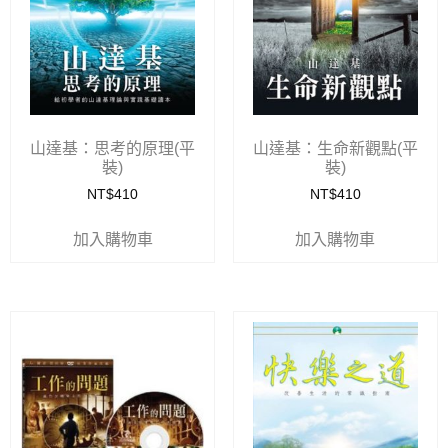
山達基：思考的原理(平
山達基：生命新觀點(平
裝)
裝)
NT$
410
NT$
410
加入購物車
加入購物車