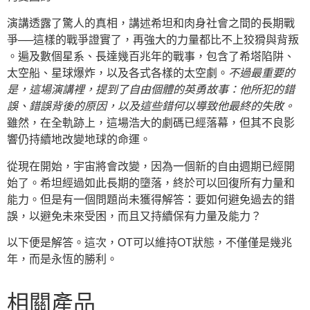
演講透露了驚人的真相，講述希坦和肉身社會之間的長期戰
爭──這樣的戰爭證實了，再強大的力量都比不上狡猾與背叛
。遍及數個星系、長達幾百兆年的戰事，包含了希塔陷阱、
太空船、星球爆炸，以及各式各樣的太空劇。
不過最重要的
是，這場演講裡，提到了自由個體的英勇故事：他所犯的錯
誤、錯誤背後的原因，以及這些錯何以導致他最終的失敗。
雖然，在全軌跡上，這場浩大的劇碼已經落幕，但其不良影
響仍持續地改變地球的命運。
從現在開始，宇宙將會改變，因為一個新的自由週期已經開
始了。希坦經過如此長期的墮落，終於可以回復所有力量和
能力。但是有一個問題尚未獲得解答：要如何避免過去的錯
誤，以避免未來受困，而且又持續保有力量及能力？
以下便是解答。這次，OT可以維持OT狀態，不僅僅是幾兆
年，而是永恆的勝利。
相關產品