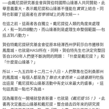
──由戴尼提研究基金會與賀伯特國際山達基人共同贊助，此
舉意義重大，表示戴尼提和山達基不僅能在
實質
上結合，同
時也彰顯了這兩者在
哲學領域
上的再次統一。
在這之前，這兩者各自獨立。戴尼提從人類的角度來處理
人
，有一到
四個
動力，而山達基則是處理生命整個範圍──包
括
五
到
八
動力。
賀伯特戴尼提研究基金會從原本紐澤西州伊莉莎白市遷移到
鳳凰城，也就是HASI所在，同時，賀伯特先生也決定完整回
答自1950年人們便不斷詢問的問題：「什麼是戴尼提？」和
「什麼是山達基？」
所以，一九五四年十二月二十八日，人們聚集在亞利桑那州
的鳳凰城，每個人都是為了
聯合大會而來。
山達基期刊
也指
出這是「戴尼提和山達基活動中有史以來最大的盛事」，這
句話真是一點也不為過。
因為羅恩在一開場就發表新書，也就是
《戴尼提 55！》。
此
書再次定義出山達基和戴尼提，整合過去四年來的研究資