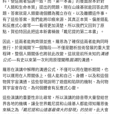
料，使這兩者協調一致。而「第一本書」的後面原本針對
「人類和生命本質」提出的問題，現在山達基就能回答此問
題，答案就是人類靈魂個體為獨立存在，以及離體這件事。
有了這些答案，我們能將印痕來源、其真正本質、偏差錯亂
和反應式心靈等一一看得更加清楚，所以我們又回到了原
點，賀伯特因此把這本新書稱做「戴尼提的第二本書」。
因此，這兩者能夠齊頭並進。羅恩為了確保這兩者能夠同時
進行，於是揭開下一個階段──不僅是聽析技術發展的重大里
程碑，整個人類關係也將就此改變。這就是前所未知的
溝通
公式
──有史以來第一次利用原理闡釋
圓滿
的溝通。
羅恩在演講中解釋的溝通公式，不僅可以用在聽析期間，也
可以運用在人際關係上，個人能和自己、身體，以及和這個
物質宇宙溝通。這些發現說明了遊戲和陷阱的機制、為何物
質宇宙會存在，為何個體會有反應式心靈。
這些演講的重要性非比尋常，所以演講的錄音帶大量發給世
界各地的機構，讓全世界戴尼提和山達基人都能得知羅恩後
來稱之為
「戴尼提和山達基最偉大的發現」的技術。
此大會