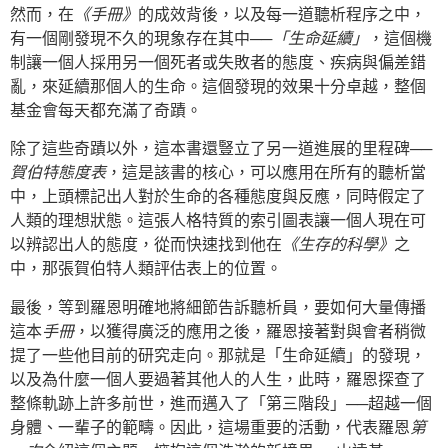
然而，在
《手冊》
的成效背後，以及每一道聽析程序之中，
有一個剛發現不久的現象存在其中──
「生命延續」
，這個機
制讓一個人採用另一個死者或失敗者的態度、疾病與偏差錯
亂，來延續那個人的生命。這個發現的效果十分卓越，整個
基金會每天都充滿了奇蹟。
除了這些奇蹟以外，這本書還豎立了另一道進展的里程碑──
賀伯特態度表
，這是該書的核心，可以應用在所有的聽析當
中，上頭標記出人對於生命的各種態度與反應，同時假定了
人類的理想狀態。這張人格特質的索引圖表讓一個人現在可
以辨認出人的態度，從而快速找到他在
《生存的科學》
之
中，那張賀伯特人類評估表上的位置。
最後，等到羅恩明確地將細節告訴聽析員，要如何大量傳播
這本
手冊
，以獲得廣泛的應用之後，羅恩接著對與會者稍微
提了一些他目前的研究走向。那就是「生命延續」的發現，
以及為什麼一個人要過著其他人的人生，此時，羅恩探查了
整條軌跡上許多前世，進而邁入了「第三階段」──超越一個
身體、一輩子的範疇。因此，這場重要的活動，代表羅恩
第