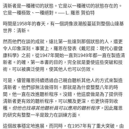
清新者是一種確切的狀態。
它是以一種確切的狀態存在的。
它是一種極致、一種絕對。
── L. 羅恩 賀伯特
時間是1958年的春天，有一個詞像浪潮般蔓延到整個山達基
世界：清新。
然而他們在談的成就，遠比第一批達到那個狀態的人，還更
令人印象深刻。事實上，羅恩在發表《戴尼提：現代心靈健
康科學》之前，從1947年開始一直到1949年都一直在製造清
新者。的確，第一本書的目的，完全就是要使這些突破和技
術，可以被廣泛使用，使其他人也可以仿效。
可是，儘管羅恩持續透過自己親自聽析其他人的方式來製造
清新者，他們卻無法做得到。那就是為什麼整整八年的時
間，他一直在改進聽析程序。沒錯，他這麼做是為了提供待
清新者更有效的聽析程序，可以觸及更深，也更快得到收
穫。
但他也找尋其他聽析員可以應用的聽析程序。
因此羅恩
的研究有整整一半是致力在訓練方面。
這個故事穩定地進展，而同時，在1957年有了重大突破，由