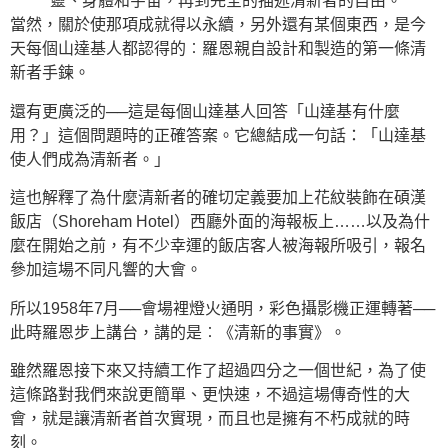
靈、身體和宇宙，再到完全的描述清新者的自由。
當然，關於使那項成就得以永續，另外還有某個東西，是今
天每個山達基人都認得的︰羅恩親自設計和製造的第一條清
新者手鍊。
還有更廣泛的──這是每個山達基人回答「山達基有什麼
用？」這個問題時的正確答案。它總結成一句話：「山達基
使人們成為清新者。」
這也解釋了為什麼清新者的確切定義要加上花紋裝飾在碩漢
飯店（Shoreham Hotel）西廳外面的海報板上……以及為什
麼在開始之前，有不少幸運的飯店客人被海報所吸引，報名
參加這場不同凡響的大會。
所以1958年7月──會場裡燈火通明，彩色攝影機正運轉著──
此時羅恩步上講台，講的是︰《清新的事實》。
雖然羅恩接下來又持續工作了超過四分之一個世紀，為了使
這條路對我們來說更簡單、更快速，不過這場傳奇性的大
會，就是讓清新者首次實現，而且也是擁有不朽成就的時
刻。