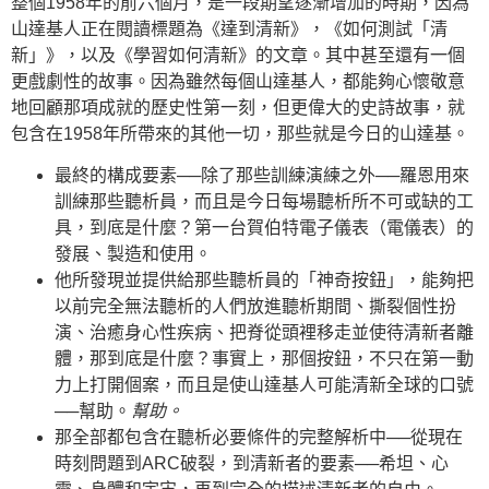
整個1958年的前六個月，是一段期望逐漸增加的時期，因為
山達基人正在閱讀標題為《達到清新》，《如何測試「清
新」》，以及《學習如何清新》的文章。其中甚至還有一個
更戲劇性的故事。因為雖然每個山達基人，都能夠心懷敬意
地回顧那項成就的歷史性第一刻，但更偉大的史詩故事，就
包含在1958年所帶來的其他一切，那些就是今日的山達基。
最終的構成要素──除了那些訓練演練之外──羅恩用來
訓練那些聽析員，而且是今日每場聽析所不可或缺的工
具，到底是什麼？第一台賀伯特電子儀表（電儀表）的
發展、製造和使用。
他所發現並提供給那些聽析員的「神奇按鈕」，能夠把
以前完全無法聽析的人們放進聽析期間、撕裂個性扮
演、治癒身心性疾病、把脊從頭裡移走並使待清新者離
體，那到底是什麼？事實上，那個按鈕，不只在第一動
力上打開個案，而且是使山達基人可能清新全球的口號
──幫助。
幫助。
那全部都包含在聽析必要條件的完整解析中──從現在
時刻問題到ARC破裂，到清新者的要素──希坦、心