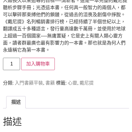
人類長久以來追尋的目標──清新者。這是一本完整的戴尼提
聽析步驟手冊；光憑這本書，任何具一般智力的兩個人，都
可以擊碎那束縛他們的鎖鏈，從過去的沮喪及創傷中掙脫。
《戴尼提》名列暢銷書排行榜，已經持續了半個世紀以上，
翻譯成五十多種語言，發行量高達數千萬冊，並使用於地球
上超過一百個國家──無庸置疑，它是史上有關人類心靈方
面，讀者群最廣也最有影響力的一本書。那也就是為何人們
永遠稱它為第一本書。
加入購物車
分類:
入門書籍平裝
,
書籍
標籤:
心靈
,
戴尼提
描述
描述