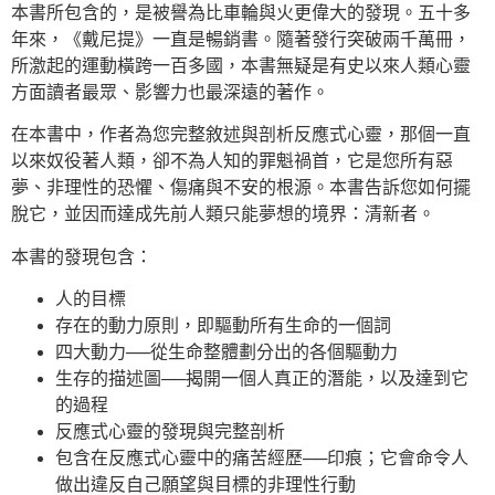
本書所包含的，是被譽為比車輪與火更偉大的發現。五十多
年來，《戴尼提》一直是暢銷書。隨著發行突破兩千萬冊，
所激起的運動橫跨一百多國，本書無疑是有史以來人類心靈
方面讀者最眾、影響力也最深遠的著作。
在本書中，作者為您完整敘述與剖析反應式心靈，那個一直
以來奴役著人類，卻不為人知的罪魁禍首，它是您所有惡
夢、非理性的恐懼、傷痛與不安的根源。本書告訴您如何擺
脫它，並因而達成先前人類只能夢想的境界：清新者。
本書的發現包含：
人的目標
存在的動力原則，即驅動所有生命的一個詞
四大動力──從生命整體劃分出的各個驅動力
生存的描述圖──揭開一個人真正的潛能，以及達到它
的過程
反應式心靈的發現與完整剖析
包含在反應式心靈中的痛苦經歷──印痕；它會命令人
做出違反自己願望與目標的非理性行動