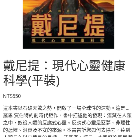
戴尼提：現代心靈健康
科學(平裝)
NT$
550
這本書以石破天驚之勢，開啟了一場全球性的運動。這是L.
羅恩 賀伯特的劃時代鉅作，書中描述他的發現：潛藏在人類
之中，奴役人類的反應式心靈。反應式心靈是惡夢、非理性
的恐懼、沮喪及不安的來源。本書告訴您如何去除它，達到