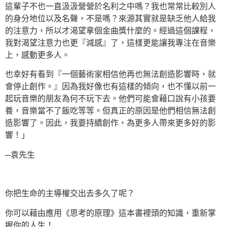
這輩子不也一直汲汲營營於名利之中嗎？我也常常比較別人
的身分地位以及名聲，不是嗎？來源其實就是缺乏他人給我
的注意力，所以才渴望拿個金曲獎什麼的。經過這個課程，
我對渴望注意力也更『減感』了，這樣更能讓我專注在音樂
上，感動更多人。
也幸好有看到『一個藝術家相信他再也無法創造影響時，就
會停止創作。』因為我好像也有這樣的傾向，也不懂以前一
起玩音樂的朋友為何不玩下去。他們可能會藉口說有小孩要
養，音樂當不了飯吃等等。但真正的原因是他們相信無法創
造影響了。因此，我要持續創作，為更多人帶來更多好的影
響！」
─袁先生
你把生命的主導權交出去多久了呢？
你可以藉由應用《思考的原理》這本書裡頭的知識，重新掌
握你的人生！