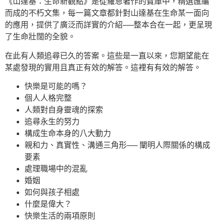
《山達基：生命新觀點》是從羅恩著作的寶庫中，精選匯編
而成的不朽文集，每一篇文章都針對山達基在生命某一面向
的應用，提供了廣泛而詳實的介紹──整本合在一起，更呈現
了生命壯闊的全貌。
在此有人類追尋已久的答案。這些是一直以來，您期望能在
某處發現的實用且真正有效的解答。這裡有有效的解答。
快樂是可能的嗎？
個人人格完整
人類對自身靈魂的探索
追尋永生的努力
構成生命本身的八大動力
親和力、真實性、溝通三角形── 闡明人際關係的構成
要素
處理職場中的混亂
婚姻
如何與孩子相處
什麼是偉大？
快樂生活的兩項原則