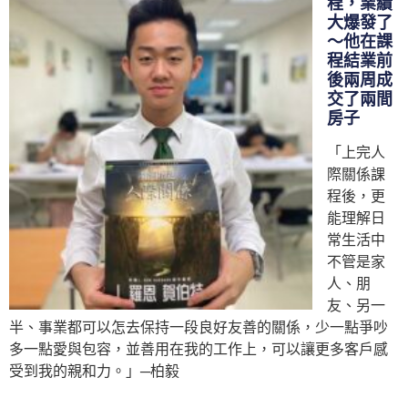
程，業績
大爆發了
～他在課
程結業前
後兩周成
交了兩間
房子
「上完人
際關係課
程後，更
能理解日
常生活中
不管是家
人、朋
友、另一
半、事業都可以怎去保持一段良好友善的關係，少一點爭吵
多一點愛與包容，並善用在我的工作上，可以讓更多客戶感
受到我的親和力。」
─柏毅