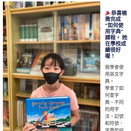
恭喜榆
喬完成
“如何使
用字典”
課程， 她
在學校成
績很好
喔！
我學會使
用英文字
典。
學會了如
何查字
典、不同
的用字
法、記號
和符號、
字典如何